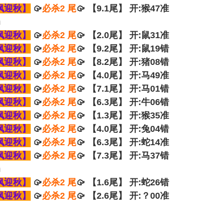
枫迎秋】
🥠
必杀2 尾
🥠 【9.1尾】 开:猴47准
m
枫迎秋】
🥠
必杀2 尾
🥠 【2.0尾】 开:鼠31准
枫迎秋】
🥠
必杀2 尾
🥠 【9.2尾】 开:鼠19错
枫迎秋】
🥠
必杀2 尾
🥠 【8.2尾】 开:猪08错
枫迎秋】
🥠
必杀2 尾
🥠 【4.0尾】 开:马49准
枫迎秋】
🥠
必杀2 尾
🥠 【7.1尾】 开:马01错
枫迎秋】
🥠
必杀2 尾
🥠 【6.3尾】 开:牛06错
枫迎秋】
🥠
必杀2 尾
🥠 【1.3尾】 开:猴35准
枫迎秋】
🥠
必杀2 尾
🥠 【4.0尾】 开:兔04错
枫迎秋】
🥠
必杀2 尾
🥠 【6.3尾】 开:蛇14准
枫迎秋】
🥠
必杀2 尾
🥠 【7.3尾】 开:马37错
m
枫迎秋】
🥠
必杀2 尾
🥠 【1.6尾】 开:蛇26错
枫迎秋】
🥠
必杀2 尾
🥠 【2.6尾】 开:？00准