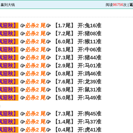
】赢到大钱
阅读
96756
次 |
返
枫迎秋】
🥠
必杀2 尾
🥠 【1.7尾】 开:兔16准
枫迎秋】
🥠
必杀2 尾
🥠 【7.2尾】 开:猪08准
枫迎秋】
🥠
必杀2 尾
🥠 【6.0尾】 开:猴11准
枫迎秋】
🥠
必杀2 尾
🥠 【8.1尾】 开:牛06准
枫迎秋】
🥠
必杀2 尾
🥠 【7.3尾】 开:猪44准
枫迎秋】
🥠
必杀2 尾
🥠 【2.9尾】 开:马01准
枫迎秋】
🥠
必杀2 尾
🥠 【0.8尾】 开:鸡46准
枫迎秋】
🥠
必杀2 尾
🥠 【7.6尾】 开:龙39准
枫迎秋】
🥠
必杀2 尾
🥠 【5.9尾】 开:鼠31准
枫迎秋】
🥠
必杀2 尾
🥠 【5.0尾】 开:马49准
m
枫迎秋】
🥠
必杀2 尾
🥠 【7.3尾】 开:狗45准
枫迎秋】
🥠
必杀2 尾
🥠 【1.4尾】 开:马37准
枫迎秋】
🥠
必杀2 尾
🥠 【0.4尾】 开:虎41准