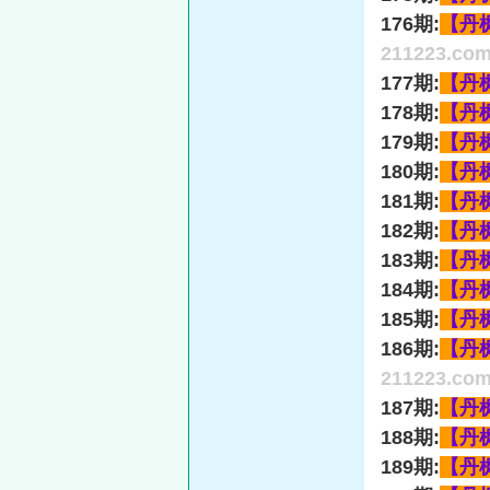
176期:
【丹
211223.co
177期:
【丹
178期:
【丹
179期:
【丹
180期:
【丹
181期:
【丹
182期:
【丹
183期:
【丹
184期:
【丹
185期:
【丹
186期:
【丹
211223.co
187期:
【丹
188期:
【丹
189期:
【丹