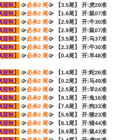
枫迎秋】
🥠
必杀2 尾
🥠 【3.5尾】 开:虎29准
枫迎秋】
🥠
必杀2 尾
🥠 【1.6尾】 开:鼠07准
枫迎秋】
🥠
必杀2 尾
🥠 【2.9尾】 开:牛30准
枫迎秋】
🥠
必杀2 尾
🥠 【2.9尾】 开:鼠07准
枫迎秋】
🥠
必杀2 尾
🥠 【3.5尾】 开:马37准
枫迎秋】
🥠
必杀2 尾
🥠 【2.3尾】 开:牛30准
枫迎秋】
🥠
必杀2 尾
🥠 【0.4尾】 开:羊48准
m
枫迎秋】
🥠
必杀2 尾
🥠 【1.4尾】 开:蛇26准
枫迎秋】
🥠
必杀2 尾
🥠 【0.2尾】 开:马49准
枫迎秋】
🥠
必杀2 尾
🥠 【2.5尾】 开:羊24准
枫迎秋】
🥠
必杀2 尾
🥠 【9.1尾】 开:兔16准
枫迎秋】
🥠
必杀2 尾
🥠 【7.8尾】 开:狗33准
枫迎秋】
🥠
必杀2 尾
🥠 【5.9尾】 开:猴23准
枫迎秋】
🥠
必杀2 尾
🥠 【6.1尾】 开:猪44准
枫迎秋】
🥠
必杀2 尾
🥠 【8.9尾】 开:鼠43准