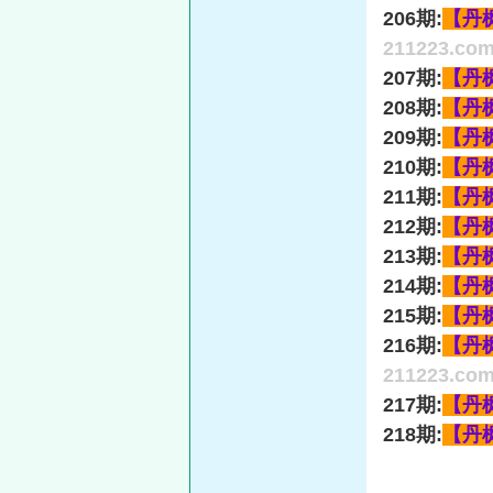
206期:
【丹
211223.co
207期:
【丹
208期:
【丹
209期:
【丹
210期:
【丹
211期:
【丹
212期:
【丹
213期:
【丹
214期:
【丹
215期:
【丹
216期:
【丹
211223.co
217期:
【丹
218期:
【丹