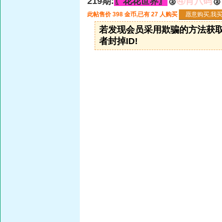
219期:
〖花花世界〗
🥈
④肖八码
🥈
此帖售价 398 金币,已有 27 人购买
若发现会员采用欺骗的方法获取财
者封掉ID!