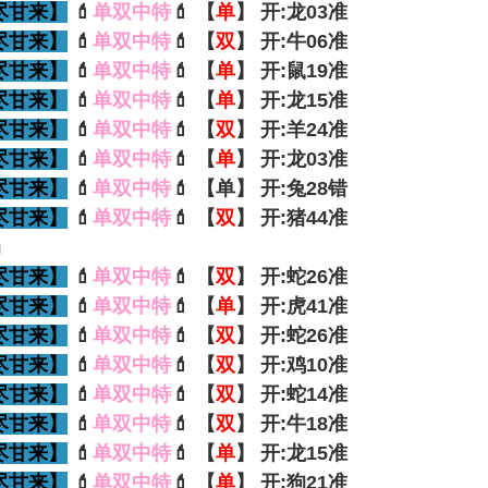
尽甘来】
💄
单双中特
💄 【
单
】 开:龙03准
尽甘来】
💄
单双中特
💄 【
双
】 开:牛06准
尽甘来】
💄
单双中特
💄 【
单
】 开:鼠19准
尽甘来】
💄
单双中特
💄 【
单
】 开:龙15准
尽甘来】
💄
单双中特
💄 【
双
】 开:羊24准
尽甘来】
💄
单双中特
💄 【
单
】 开:龙03准
尽甘来】
💄
单双中特
💄 【单】 开:兔28错
尽甘来】
💄
单双中特
💄 【
双
】 开:猪44准
m
尽甘来】
💄
单双中特
💄 【
双
】 开:蛇26准
尽甘来】
💄
单双中特
💄 【
单
】 开:虎41准
尽甘来】
💄
单双中特
💄 【
双
】 开:蛇26准
尽甘来】
💄
单双中特
💄 【
双
】 开:鸡10准
尽甘来】
💄
单双中特
💄 【
双
】 开:蛇14准
尽甘来】
💄
单双中特
💄 【
双
】 开:牛18准
尽甘来】
💄
单双中特
💄 【
单
】 开:龙15准
尽甘来】
💄
单双中特
💄 【
单
】 开:狗21准