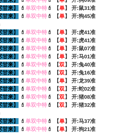
尽甘来】
💄
单双中特
💄 【
单
】 开:狗09准
尽甘来】
💄
单双中特
💄 【
单
】 开:鼠31准
尽甘来】
💄
单双中特
💄 【
单
】 开:狗45准
m
尽甘来】
💄
单双中特
💄 【
单
】 开:虎41准
尽甘来】
💄
单双中特
💄 【
单
】 开:虎41准
尽甘来】
💄
单双中特
💄 【
单
】 开:鼠07准
尽甘来】
💄
单双中特
💄 【
单
】 开:马01准
尽甘来】
💄
单双中特
💄 【
双
】 开:兔40准
尽甘来】
💄
单双中特
💄 【
双
】 开:兔16准
尽甘来】
💄
单双中特
💄 【
单
】 开:龙39准
尽甘来】
💄
单双中特
💄 【
双
】 开:蛇02准
尽甘来】
💄
单双中特
💄 【
双
】 开:猪08准
尽甘来】
💄
单双中特
💄 【
双
】 开:猪32准
m
尽甘来】
💄
单双中特
💄 【
单
】 开:马37准
尽甘来】
💄
单双中特
💄 【
单
】 开:狗21准