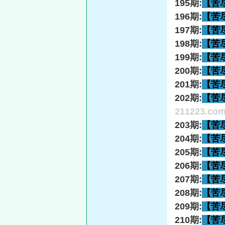
195期:
【苦
196期:
【苦
197期:
【苦
198期:
【苦
199期:
【苦
200期:
【苦
201期:
【苦
202期:
【苦
211223.co
203期:
【苦
204期:
【苦
205期:
【苦
206期:
【苦
207期:
【苦
208期:
【苦
209期:
【苦
210期:
【苦