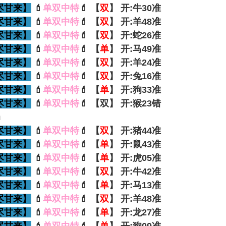
尽甘来】
💄
单双中特
💄 【
双
】 开:牛30准
尽甘来】
💄
单双中特
💄 【
双
】 开:羊48准
尽甘来】
💄
单双中特
💄 【
双
】 开:蛇26准
尽甘来】
💄
单双中特
💄 【
单
】 开:马49准
尽甘来】
💄
单双中特
💄 【
双
】 开:羊24准
尽甘来】
💄
单双中特
💄 【
双
】 开:兔16准
尽甘来】
💄
单双中特
💄 【
单
】 开:狗33准
尽甘来】
💄
单双中特
💄 【双】 开:猴23错
m
尽甘来】
💄
单双中特
💄 【
双
】 开:猪44准
尽甘来】
💄
单双中特
💄 【
单
】 开:鼠43准
尽甘来】
💄
单双中特
💄 【
单
】 开:虎05准
尽甘来】
💄
单双中特
💄 【
双
】 开:牛42准
尽甘来】
💄
单双中特
💄 【
单
】 开:马13准
尽甘来】
💄
单双中特
💄 【
双
】 开:羊48准
尽甘来】
💄
单双中特
💄 【
单
】 开:龙27准