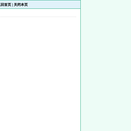
返回首页
|
关闭本页