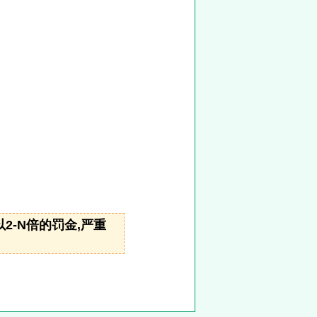
2-N倍的罚金,严重