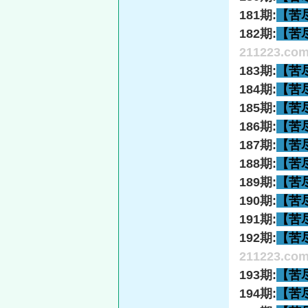
181期:
【苦
182期:
【苦
211223.co
183期:
【苦
184期:
【苦
185期:
【苦
186期:
【苦
187期:
【苦
188期:
【苦
189期:
【苦
190期:
【苦
191期:
【苦
192期:
【苦
211223.co
193期:
【苦
194期:
【苦