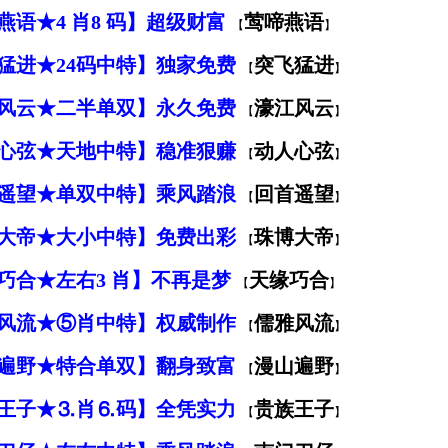
燕语★4 肖8 码】超级财富
莺啼燕语
【
】
飞猛进★24码中特】独家免费
突飞猛进
【
】
江风云★二半单双】永久免费
濠江风云
【
】
人心弦★天地中特】稳准狠赚
动人心弦
【
】
首遥望★单双中特】乘风踏浪
回首遥望
【
】
博大帝★大小中特】免费出彩
珠博大帝
【
】
缘巧合★左右3 肖】不再是梦
天缘巧合
【
】
雅风流★⑤肖中特】权威制作
儒雅风流
【
】
山遍野★特合单双】翻身致富
漫山遍野
【
】
族王子★⒊肖⒍码】全凭实力
贵族王子
【
】