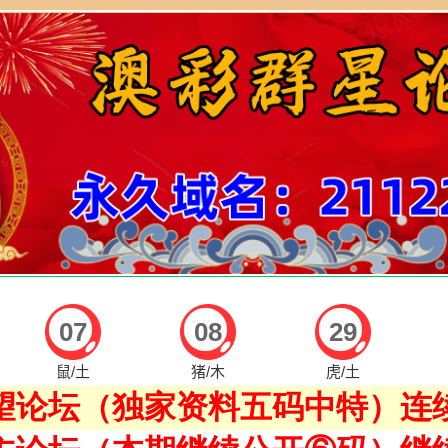
望论坛（独家资料五码中特）连