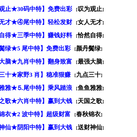
为观止★30码中特】免费出彩
叹为观止
【
】
人无才★④尾中特】轻松发财
女人无才
【
】
然自得★三季中特】赚钱好料
恰然自得
【
】
丹鬓绿★5 尾中特】免费出彩
颜丹鬓绿
【
】
强大脑★九肖中特】翻身致富
最强大脑
【
】
点三十★家野3 肖】稳准狠赚
九点三十
【
】
鱼雅雅★⒌尾中特】乘风踏浪
鱼鱼雅雅
【
】
国之歌★六肖中特】赢到大钱
天国之歌
【
】
秋锦衣★2 波中特】超级财富
春秋锦衣
【
】
财神仙★阴阳中特】赢到大钱
送财神仙
【
】